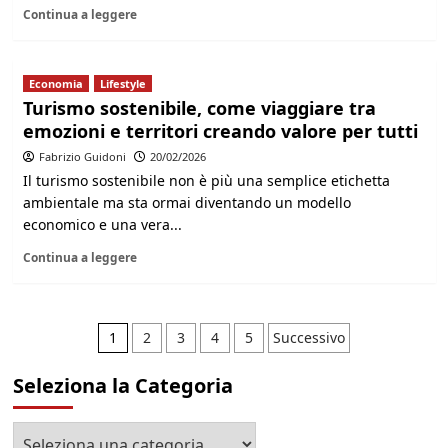
Continua a leggere
Economia
Lifestyle
Turismo sostenibile, come viaggiare tra
emozioni e territori creando valore per tutti
Fabrizio Guidoni
20/02/2026
Il turismo sostenibile non è più una semplice etichetta
ambientale ma sta ormai diventando un modello
economico e una vera...
Continua a leggere
Paginazione
1
2
3
4
5
Successivo
degli
Seleziona la Categoria
articoli
Seleziona