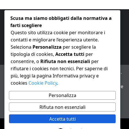
Scusa ma siamo obbligati dalla normativa a
farti scegliere
Questo sito utilizza cookie per monitorare i
contatti e migliorare l’esperienza utente.
E-mail:
redazione@nuovaeconomia.it
Seleziona
Personalizza
per scegliere la
tipologia di cookies,
Accetta tutti
per
consentire, o
Rifiuta non essenziali
per
rifiutare i cookies non tecnici. Per saperne di
ANNO XXIII – Testata giornalistica reg. Trib. Milano n.
più, leggi la pagina Informativa privacy e
487 del 20/9/2002 – Dir. resp. Andrea Fiorini
cookies
Cookie Policy
.
Avviso IA: alcuni articoli di questo sito possono essere
realizzati con il supporto di sistemi di intelligenza
Personalizza
artificiale con supervisione e verifica di un redattore
Rifiuta non essenziali
Informativa privacy e cookie
Accetta tutti
Diritto d'autore &copia; {anno} Tutti i diritti riservati.