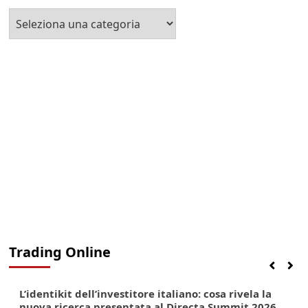
Seleziona
la
Categoria
Trading Online
Finanza
Lifestyle
Trading online
L’identikit dell’investitore italiano: cosa rivela la
nuova ricerca presentata al Directa Summit 2026