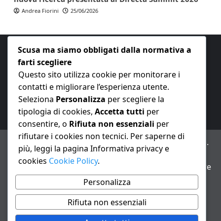
Andrea Fiorini
25/06/2026
Scusa ma siamo obbligati dalla normativa a
farti scegliere
Questo sito utilizza cookie per monitorare i
contatti e migliorare l’esperienza utente.
E-mail:
redazione@nuovaeconomia.it
Seleziona
Personalizza
per scegliere la
tipologia di cookies,
Accetta tutti
per
consentire, o
Rifiuta non essenziali
per
rifiutare i cookies non tecnici. Per saperne di
ANNO XXIII – Testata giornalistica reg. Trib. Milano n.
più, leggi la pagina Informativa privacy e
487 del 20/9/2002 – Dir. resp. Andrea Fiorini
cookies
Cookie Policy
.
Avviso IA: alcuni articoli di questo sito possono essere
realizzati con il supporto di sistemi di intelligenza
Personalizza
artificiale con supervisione e verifica di un redattore
Rifiuta non essenziali
Informativa privacy e cookie