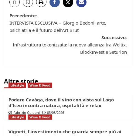
Navigazione
Precedente:
INTERVISTA ESCLUSIVA – Giorgio Bedoni: arte,
articolo
psichiatria e il futuro dell’Art Brut
Successivo:
Infrastruttura tokenizzata: la nuova alleanza tra Weltix,
BlockInvest e Seturion
Altre storie
Lifestyle
Wine & Food
Podere Cavàga, dove il vino con vista sul Lago
d’Iseo incontra natura, ospitalità e relax
Fabrizio Guidoni
03/08/2026
Lifestyle
Wine & Food
Vigneti, l’investimento che guarda sempre più ai