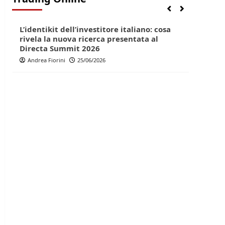
Finanza
Lifestyle
Trading online
Finan
L’identikit dell’investitore italiano: cosa
Direc
rivela la nuova ricerca presentata al
pop p
Directa Summit 2026
Andr
Andrea Fiorini
25/06/2026
Andrea Fiorini corsi
per ragazzi"/>