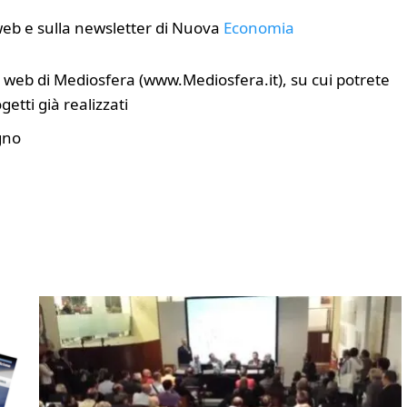
Finanza
Lifestyle
Trading online
 web e sulla newsletter di Nuova
Economia
ITCup, il Trading Bootcamp riparte il 18
marzo
to web di Mediosfera (www.Mediosfera.it), su cui potrete
Andrea Fiorini
14/03/2024
etti già realizzati
gno