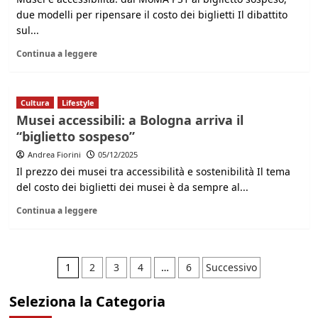
due modelli per ripensare il costo dei biglietti Il dibattito
sul...
Continua a leggere
Cultura
Lifestyle
Musei accessibili: a Bologna arriva il
“biglietto sospeso”
Andrea Fiorini
05/12/2025
Il prezzo dei musei tra accessibilità e sostenibilità Il tema
del costo dei biglietti dei musei è da sempre al...
Continua a leggere
Paginazione
1
2
3
4
…
6
Successivo
degli
Seleziona la Categoria