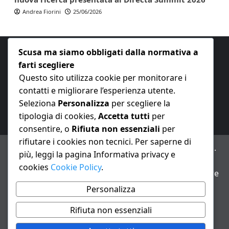
Andrea Fiorini
25/06/2026
Scusa ma siamo obbligati dalla normativa a
farti scegliere
Questo sito utilizza cookie per monitorare i
contatti e migliorare l’esperienza utente.
E-mail:
redazione@nuovaeconomia.it
Seleziona
Personalizza
per scegliere la
tipologia di cookies,
Accetta tutti
per
consentire, o
Rifiuta non essenziali
per
rifiutare i cookies non tecnici. Per saperne di
ANNO XXIII – Testata giornalistica reg. Trib. Milano n.
più, leggi la pagina Informativa privacy e
487 del 20/9/2002 – Dir. resp. Andrea Fiorini
cookies
Cookie Policy
.
Avviso IA: alcuni articoli di questo sito possono essere
realizzati con il supporto di sistemi di intelligenza
Personalizza
artificiale con supervisione e verifica di un redattore
Rifiuta non essenziali
Informativa privacy e cookie