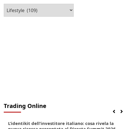
articoli
Seleziona
la
Categoria
Trading Online
Finanza
Lifestyle
Trading online
L’identikit dell’investitore italiano: cosa rivela la
nuova ricerca presentata al Directa Summit 2026