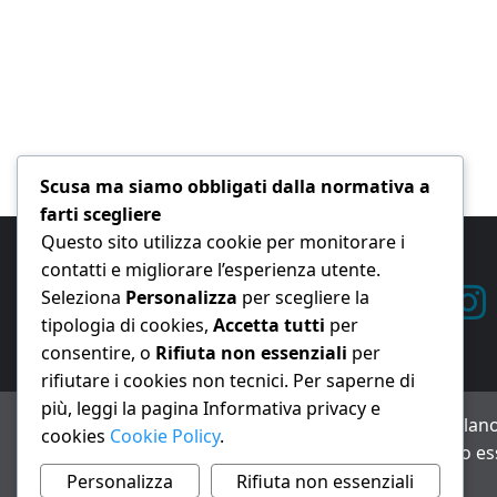
Scusa ma siamo obbligati dalla normativa a
farti scegliere
Questo sito utilizza cookie per monitorare i
contatti e migliorare l’esperienza utente.
Seleziona
Personalizza
per scegliere la
tipologia di cookies,
Accetta tutti
per
consentire, o
Rifiuta non essenziali
per
rifiutare i cookies non tecnici. Per saperne di
più, leggi la pagina Informativa privacy e
ANNO XXIII – Testata giornalistica reg. Trib. Milano
cookies
Cookie Policy
.
Avviso IA: alcuni articoli di questo sito possono es
Informativa privacy e cookie
Personalizza
Rifiuta non essenziali