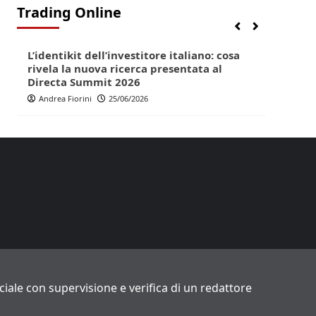
Trading Online
Finanza
Lifestyle
Trading online
Finan
L’identikit dell’investitore italiano: cosa
Direc
rivela la nuova ricerca presentata al
pop p
Directa Summit 2026
Andr
Andrea Fiorini
25/06/2026
ficiale con supervisione e verifica di un redattore