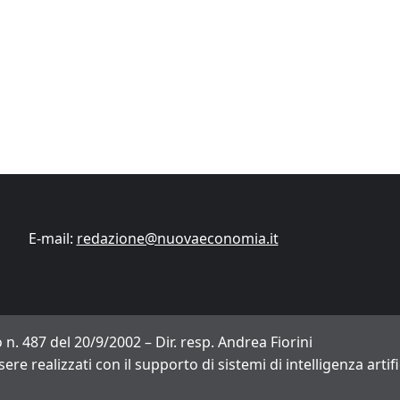
Finanza
Lifestyle
Trading online
ITCup, il Trading Bootcamp riparte il 18
marzo
Andrea Fiorini
14/03/2024
E-mail:
redazione@nuovaeconomia.it
 n. 487 del 20/9/2002 – Dir. resp. Andrea Fiorini
sere realizzati con il supporto di sistemi di intelligenza arti