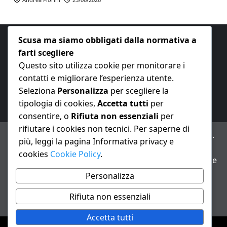
Scusa ma siamo obbligati dalla normativa a
farti scegliere
Questo sito utilizza cookie per monitorare i
contatti e migliorare l’esperienza utente.
E-mail:
redazione@nuovaeconomia.it
Seleziona
Personalizza
per scegliere la
tipologia di cookies,
Accetta tutti
per
consentire, o
Rifiuta non essenziali
per
rifiutare i cookies non tecnici. Per saperne di
ANNO XXIII – Testata giornalistica reg. Trib. Milano n.
più, leggi la pagina Informativa privacy e
487 del 20/9/2002 – Dir. resp. Andrea Fiorini
cookies
Cookie Policy
.
Avviso IA: alcuni articoli di questo sito possono essere
realizzati con il supporto di sistemi di intelligenza
Personalizza
artificiale con supervisione e verifica di un redattore
Rifiuta non essenziali
Informativa privacy e cookie
Accetta tutti