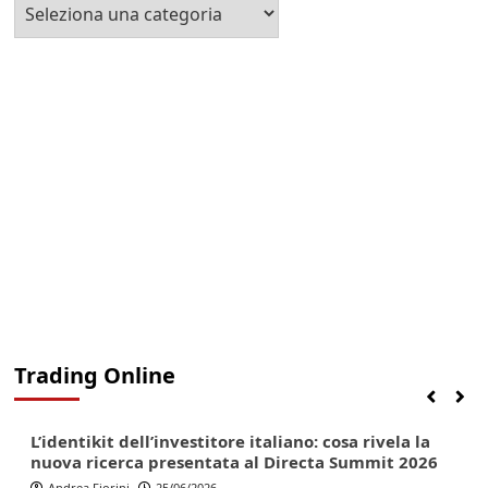
Seleziona
la
Categoria
Trading Online
Finanza
Lifestyle
Trading online
L’identikit dell’investitore italiano: cosa rivela la
nuova ricerca presentata al Directa Summit 2026
Andrea Fiorini
25/06/2026