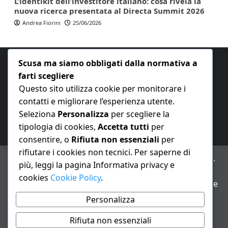
L’identikit dell’investitore italiano: cosa rivela la
nuova ricerca presentata al Directa Summit 2026
Andrea Fiorini
25/06/2026
Scusa ma siamo obbligati dalla normativa a
farti scegliere
Questo sito utilizza cookie per monitorare i
contatti e migliorare l’esperienza utente.
E-mail:
redazione@nuovaeconomia.it
Seleziona
Personalizza
per scegliere la
tipologia di cookies,
Accetta tutti
per
consentire, o
Rifiuta non essenziali
per
rifiutare i cookies non tecnici. Per saperne di
ANNO XXIII – Testata giornalistica reg. Trib. Milano n.
più, leggi la pagina Informativa privacy e
487 del 20/9/2002 – Dir. resp. Andrea Fiorini
cookies
Cookie Policy
.
Avviso IA: alcuni articoli di questo sito possono essere
realizzati con il supporto di sistemi di intelligenza
Personalizza
artificiale con supervisione e verifica di un redattore
Rifiuta non essenziali
Informativa privacy e cookie