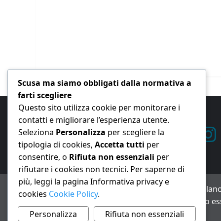
Scusa ma siamo obbligati dalla normativa a
farti scegliere
Questo sito utilizza cookie per monitorare i
contatti e migliorare l’esperienza utente.
Seleziona
Personalizza
per scegliere la
tipologia di cookies,
Accetta tutti
per
consentire, o
Rifiuta non essenziali
per
rifiutare i cookies non tecnici. Per saperne di
più, leggi la pagina Informativa privacy e
ANNO XXIII – Testata giornalistica reg. Trib. Milano
cookies
Cookie Policy
.
Avviso IA: alcuni articoli di questo sito possono es
Informativa privacy e cookie
Personalizza
Rifiuta non essenziali