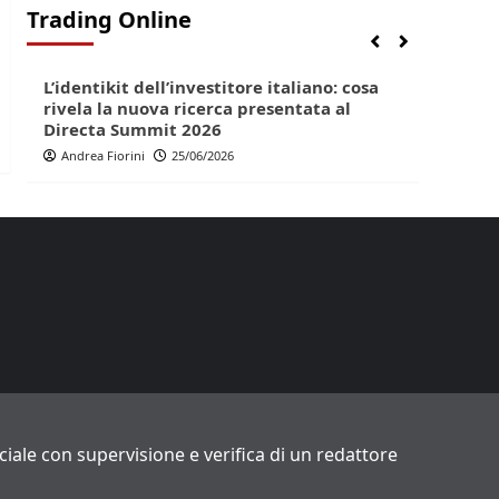
Trading Online
Finanza
Lifestyle
Trading online
Finan
L’identikit dell’investitore italiano: cosa
Direc
rivela la nuova ricerca presentata al
pop p
Directa Summit 2026
Andr
Andrea Fiorini
25/06/2026
ficiale con supervisione e verifica di un redattore