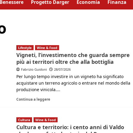
Benessere
Progetto Darger
Economia
Finanza
o
Lifestyle
Wine & Food
Vigneti, l’investimento che guarda sempre
più ai territori oltre che alla bottiglia
Fabrizio Guidoni
28/07/2026
Per lungo tempo investire in un vigneto ha significato
acquistare un terreno agricolo o entrare nel mondo della
produzione vinicola....
Continua a leggere
Cultura
Wine & Food
Cultura e territorio: i cento anni di Valdo