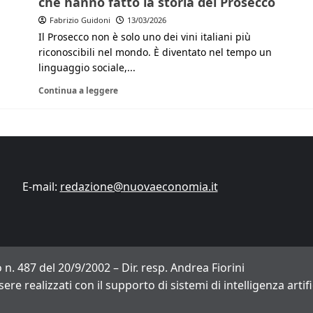
che hanno fatto la storia del Prosecco
Fabrizio Guidoni
13/03/2026
Finanza
Lifestyle
Trading online
Il Prosecco non è solo uno dei vini italiani più
riconoscibili nel mondo. È diventato nel tempo un
ITCup, il Trading Bootcamp riparte il 18
linguaggio sociale,...
marzo
Andrea Fiorini
14/03/2024
Continua a leggere
E-mail:
redazione@nuovaeconomia.it
 n. 487 del 20/9/2002 – Dir. resp. Andrea Fiorini
sere realizzati con il supporto di sistemi di intelligenza arti