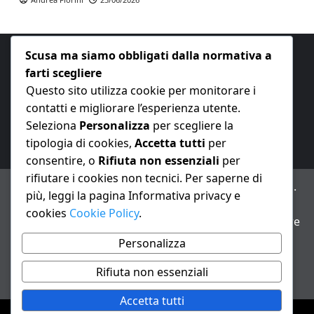
Scusa ma siamo obbligati dalla normativa a
farti scegliere
Questo sito utilizza cookie per monitorare i
contatti e migliorare l’esperienza utente.
E-mail:
redazione@nuovaeconomia.it
Seleziona
Personalizza
per scegliere la
tipologia di cookies,
Accetta tutti
per
consentire, o
Rifiuta non essenziali
per
rifiutare i cookies non tecnici. Per saperne di
ANNO XXIII – Testata giornalistica reg. Trib. Milano n.
più, leggi la pagina Informativa privacy e
487 del 20/9/2002 – Dir. resp. Andrea Fiorini
cookies
Cookie Policy
.
Avviso IA: alcuni articoli di questo sito possono essere
realizzati con il supporto di sistemi di intelligenza
Personalizza
artificiale con supervisione e verifica di un redattore
Rifiuta non essenziali
Informativa privacy e cookie
Accetta tutti