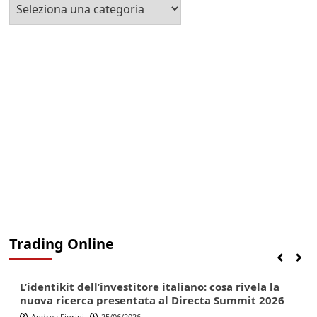
Seleziona
la
Categoria
Trading Online
Finanza
Lifestyle
Trading online
L’identikit dell’investitore italiano: cosa rivela la
nuova ricerca presentata al Directa Summit 2026
Andrea Fiorini
25/06/2026