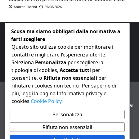
Andrea Fiorini
25/06/2026
Scusa ma siamo obbligati dalla normativa a
farti scegliere
Questo sito utilizza cookie per monitorare i
contatti e migliorare l’esperienza utente.
E-mail:
redazione@nuovaeconomia.it
Seleziona
Personalizza
per scegliere la
tipologia di cookies,
Accetta tutti
per
consentire, o
Rifiuta non essenziali
per
rifiutare i cookies non tecnici. Per saperne di
ANNO XXIII – Testata giornalistica reg. Trib. Milano n.
più, leggi la pagina Informativa privacy e
487 del 20/9/2002 – Dir. resp. Andrea Fiorini
cookies
Cookie Policy
.
Avviso IA: alcuni articoli di questo sito possono essere
realizzati con il supporto di sistemi di intelligenza
Personalizza
artificiale con supervisione e verifica di un redattore
Rifiuta non essenziali
Informativa privacy e cookie