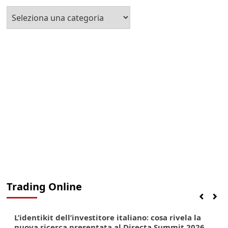
Seleziona
la
Categoria
Trading Online
Finanza
Lifestyle
Trading online
L’identikit dell’investitore italiano: cosa rivela la
nuova ricerca presentata al Directa Summit 2026