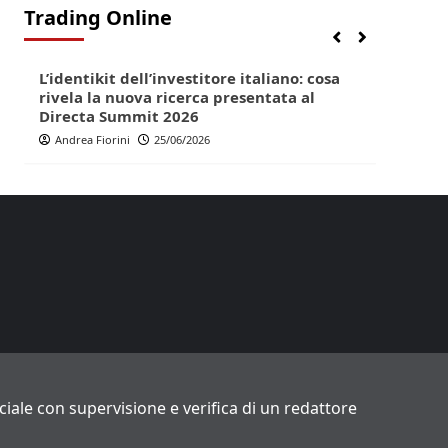
Trading Online
Finanza
Lifestyle
Trading online
Finan
L’identikit dell’investitore italiano: cosa
Direc
rivela la nuova ricerca presentata al
pop p
Directa Summit 2026
Andr
Andrea Fiorini
25/06/2026
ficiale con supervisione e verifica di un redattore