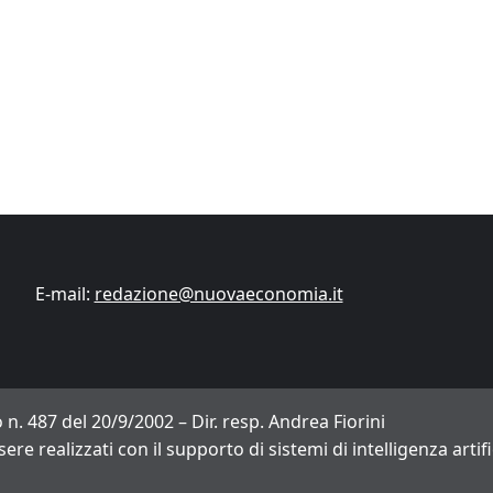
Finanza
Lifestyle
Trading online
ITCup, il Trading Bootcamp riparte il 18
marzo
Andrea Fiorini
14/03/2024
E-mail:
redazione@nuovaeconomia.it
 n. 487 del 20/9/2002 – Dir. resp. Andrea Fiorini
sere realizzati con il supporto di sistemi di intelligenza arti