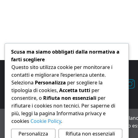
Scusa ma siamo obbligati dalla normativa a
farti scegliere
Questo sito utilizza cookie per monitorare i
contatti e migliorare l’esperienza utente.
Seleziona
Personalizza
per scegliere la
tipologia di cookies,
Accetta tutti
per
consentire, o
Rifiuta non essenziali
per
rifiutare i cookies non tecnici. Per saperne di
più, leggi la pagina Informativa privacy e
ANNO XXIII – Testata giornalistica reg. Trib. Milano
cookies
Cookie Policy
.
Avviso IA: alcuni articoli di questo sito possono es
Informativa privacy e cookie
Personalizza
Rifiuta non essenziali