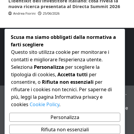
L’identikit dell’investitore italiano: cosa rivela la
nuova ricerca presentata al Directa Summit 2026
Andrea Fiorini
25/06/2026
Scusa ma siamo obbligati dalla normativa a
farti scegliere
Questo sito utilizza cookie per monitorare i
contatti e migliorare l’esperienza utente.
E-mail:
redazione@nuovaeconomia.it
Seleziona
Personalizza
per scegliere la
tipologia di cookies,
Accetta tutti
per
consentire, o
Rifiuta non essenziali
per
rifiutare i cookies non tecnici. Per saperne di
ANNO XXIII – Testata giornalistica reg. Trib. Milano n.
più, leggi la pagina Informativa privacy e
487 del 20/9/2002 – Dir. resp. Andrea Fiorini
cookies
Cookie Policy
.
Avviso IA: alcuni articoli di questo sito possono essere
realizzati con il supporto di sistemi di intelligenza
Personalizza
artificiale con supervisione e verifica di un redattore
Rifiuta non essenziali
Informativa privacy e cookie