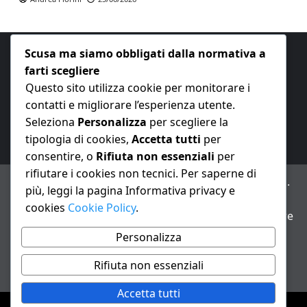
Scusa ma siamo obbligati dalla normativa a
farti scegliere
Questo sito utilizza cookie per monitorare i
contatti e migliorare l’esperienza utente.
E-mail:
redazione@nuovaeconomia.it
Seleziona
Personalizza
per scegliere la
tipologia di cookies,
Accetta tutti
per
consentire, o
Rifiuta non essenziali
per
rifiutare i cookies non tecnici. Per saperne di
ANNO XXIII – Testata giornalistica reg. Trib. Milano n.
più, leggi la pagina Informativa privacy e
487 del 20/9/2002 – Dir. resp. Andrea Fiorini
cookies
Cookie Policy
.
Avviso IA: alcuni articoli di questo sito possono essere
realizzati con il supporto di sistemi di intelligenza
Personalizza
artificiale con supervisione e verifica di un redattore
Rifiuta non essenziali
Informativa privacy e cookie
Accetta tutti