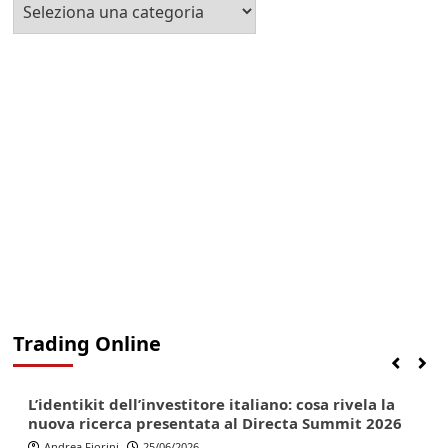
Seleziona
la
Categoria
Trading Online
Finanza
Lifestyle
Trading online
L’identikit dell’investitore italiano: cosa rivela la
nuova ricerca presentata al Directa Summit 2026
Andrea Fiorini
25/06/2026