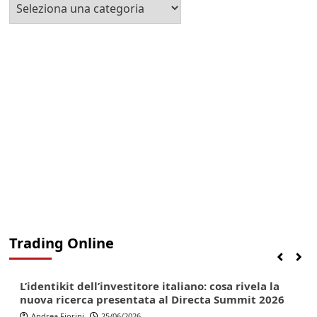
Seleziona
la
Categoria
Trading Online
Finanza
Lifestyle
Trading online
L’identikit dell’investitore italiano: cosa rivela la
nuova ricerca presentata al Directa Summit 2026
Andrea Fiorini
25/06/2026