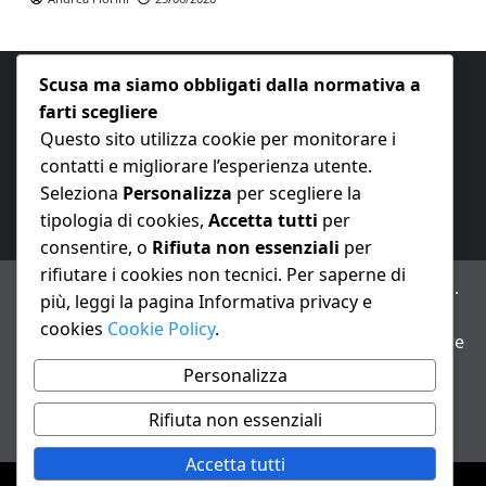
Scusa ma siamo obbligati dalla normativa a
farti scegliere
Questo sito utilizza cookie per monitorare i
contatti e migliorare l’esperienza utente.
E-mail:
redazione@nuovaeconomia.it
Seleziona
Personalizza
per scegliere la
tipologia di cookies,
Accetta tutti
per
consentire, o
Rifiuta non essenziali
per
rifiutare i cookies non tecnici. Per saperne di
ANNO XXIII – Testata giornalistica reg. Trib. Milano n.
più, leggi la pagina Informativa privacy e
487 del 20/9/2002 – Dir. resp. Andrea Fiorini
cookies
Cookie Policy
.
Avviso IA: alcuni articoli di questo sito possono essere
realizzati con il supporto di sistemi di intelligenza
Personalizza
artificiale con supervisione e verifica di un redattore
Rifiuta non essenziali
Informativa privacy e cookie
Accetta tutti