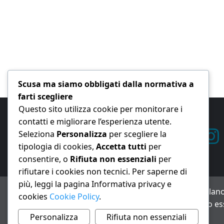
Scusa ma siamo obbligati dalla normativa a
farti scegliere
Questo sito utilizza cookie per monitorare i
contatti e migliorare l’esperienza utente.
Seleziona
Personalizza
per scegliere la
tipologia di cookies,
Accetta tutti
per
consentire, o
Rifiuta non essenziali
per
rifiutare i cookies non tecnici. Per saperne di
più, leggi la pagina Informativa privacy e
ANNO XXIII – Testata giornalistica reg. Trib. Milano
cookies
Cookie Policy
.
Avviso IA: alcuni articoli di questo sito possono es
Informativa privacy e cookie
Personalizza
Rifiuta non essenziali