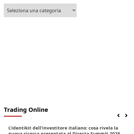
Seleziona
la
Categoria
Trading Online
Finanza
Lifestyle
Trading online
L’identikit dell’investitore italiano: cosa rivela la
nuova ricerca presentata al Directa Summit 2026