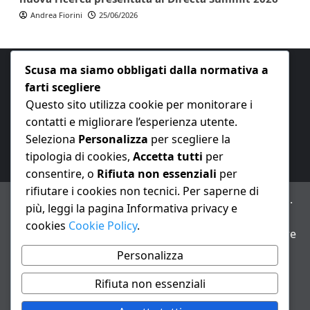
Andrea Fiorini
25/06/2026
Scusa ma siamo obbligati dalla normativa a
farti scegliere
Questo sito utilizza cookie per monitorare i
contatti e migliorare l’esperienza utente.
E-mail:
redazione@nuovaeconomia.it
Seleziona
Personalizza
per scegliere la
tipologia di cookies,
Accetta tutti
per
consentire, o
Rifiuta non essenziali
per
rifiutare i cookies non tecnici. Per saperne di
ANNO XXIII – Testata giornalistica reg. Trib. Milano n.
più, leggi la pagina Informativa privacy e
487 del 20/9/2002 – Dir. resp. Andrea Fiorini
cookies
Cookie Policy
.
Avviso IA: alcuni articoli di questo sito possono essere
realizzati con il supporto di sistemi di intelligenza
Personalizza
artificiale con supervisione e verifica di un redattore
Rifiuta non essenziali
Informativa privacy e cookie