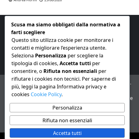
Scusa ma siamo obbligati dalla normativa a
farti scegliere
Questo sito utilizza cookie per monitorare i
contatti e migliorare l’esperienza utente.
E-mail:
redazione@nuovaeconomia.it
Seleziona
Personalizza
per scegliere la
tipologia di cookies,
Accetta tutti
per
consentire, o
Rifiuta non essenziali
per
rifiutare i cookies non tecnici. Per saperne di
ANNO XXIII – Testata giornalistica reg. Trib. Milano n.
più, leggi la pagina Informativa privacy e
487 del 20/9/2002 – Dir. resp. Andrea Fiorini
cookies
Cookie Policy
.
Avviso IA: alcuni articoli di questo sito possono essere
realizzati con il supporto di sistemi di intelligenza
Personalizza
artificiale con supervisione e verifica di un redattore
Rifiuta non essenziali
Informativa privacy e cookie
Accetta tutti