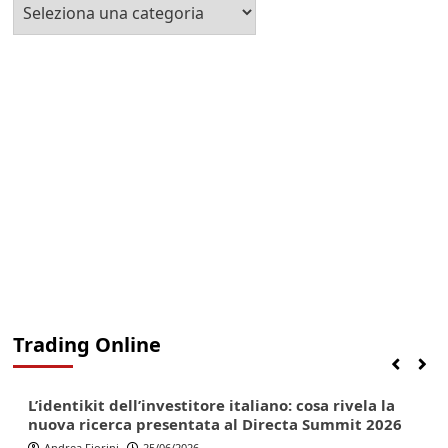
Seleziona
la
Categoria
Trading Online
Finanza
Lifestyle
Trading online
L’identikit dell’investitore italiano: cosa rivela la
nuova ricerca presentata al Directa Summit 2026
Andrea Fiorini
25/06/2026