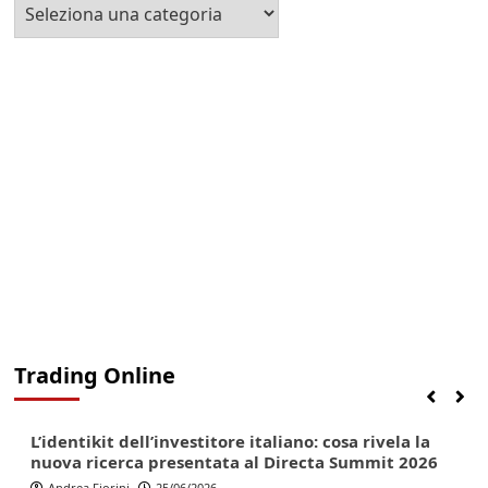
Seleziona
la
Categoria
Trading Online
Finanza
Lifestyle
Trading online
L’identikit dell’investitore italiano: cosa rivela la
nuova ricerca presentata al Directa Summit 2026
Andrea Fiorini
25/06/2026