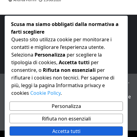
Scusa ma siamo obbligati dalla normativa a
farti scegliere
Questo sito utilizza cookie per monitorare i
contatti e migliorare l’esperienza utente.
E-mail:
redazione@nuovaeconomia.it
Seleziona
Personalizza
per scegliere la
tipologia di cookies,
Accetta tutti
per
consentire, o
Rifiuta non essenziali
per
rifiutare i cookies non tecnici. Per saperne di
ANNO XXIII – Testata giornalistica reg. Trib. Milano n.
più, leggi la pagina Informativa privacy e
487 del 20/9/2002 – Dir. resp. Andrea Fiorini
cookies
Cookie Policy
.
Avviso IA: alcuni articoli di questo sito possono essere
realizzati con il supporto di sistemi di intelligenza
Personalizza
artificiale con supervisione e verifica di un redattore
Rifiuta non essenziali
Informativa privacy e cookie
Accetta tutti