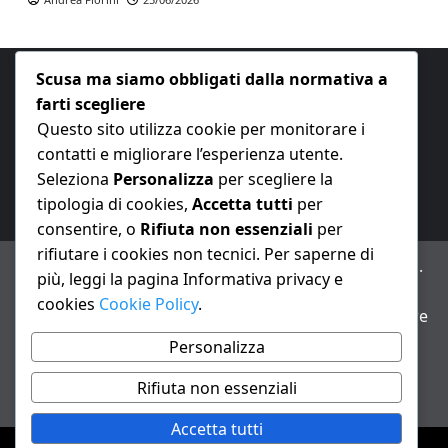
Scusa ma siamo obbligati dalla normativa a
farti scegliere
Questo sito utilizza cookie per monitorare i
contatti e migliorare l’esperienza utente.
E-mail:
redazione@nuovaeconomia.it
Seleziona
Personalizza
per scegliere la
tipologia di cookies,
Accetta tutti
per
consentire, o
Rifiuta non essenziali
per
rifiutare i cookies non tecnici. Per saperne di
ANNO XXIII – Testata giornalistica reg. Trib. Milano n.
più, leggi la pagina Informativa privacy e
487 del 20/9/2002 – Dir. resp. Andrea Fiorini
cookies
Cookie Policy
.
Avviso IA: alcuni articoli di questo sito possono essere
realizzati con il supporto di sistemi di intelligenza
Personalizza
artificiale con supervisione e verifica di un redattore
Rifiuta non essenziali
Informativa privacy e cookie
Accetta tutti