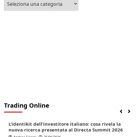
Seleziona
la
Categoria
Trading Online
Finanza
Lifestyle
Trading online
L’identikit dell’investitore italiano: cosa rivela la
nuova ricerca presentata al Directa Summit 2026
Andrea Fiorini
25/06/2026