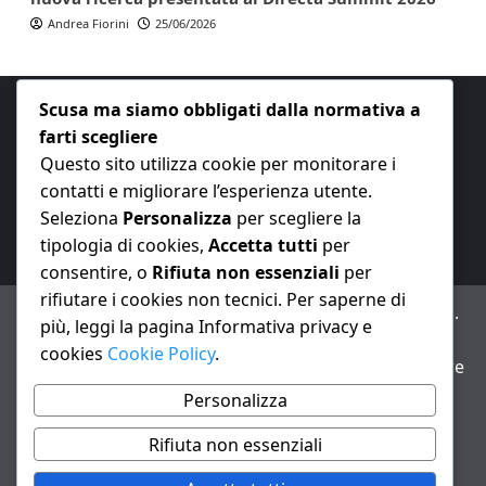
Andrea Fiorini
25/06/2026
Scusa ma siamo obbligati dalla normativa a
farti scegliere
Questo sito utilizza cookie per monitorare i
contatti e migliorare l’esperienza utente.
E-mail:
redazione@nuovaeconomia.it
Seleziona
Personalizza
per scegliere la
tipologia di cookies,
Accetta tutti
per
consentire, o
Rifiuta non essenziali
per
rifiutare i cookies non tecnici. Per saperne di
ANNO XXIII – Testata giornalistica reg. Trib. Milano n.
più, leggi la pagina Informativa privacy e
487 del 20/9/2002 – Dir. resp. Andrea Fiorini
cookies
Cookie Policy
.
Avviso IA: alcuni articoli di questo sito possono essere
realizzati con il supporto di sistemi di intelligenza
Personalizza
artificiale con supervisione e verifica di un redattore
Rifiuta non essenziali
Informativa privacy e cookie