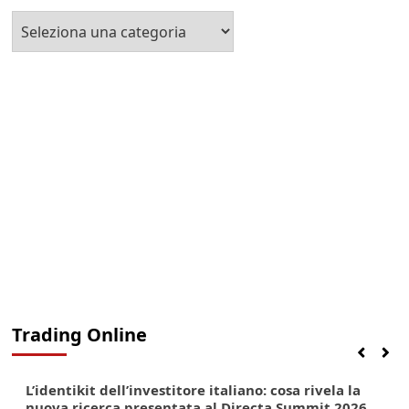
Seleziona
la
Categoria
Trading Online
Finanza
Lifestyle
Trading online
L’identikit dell’investitore italiano: cosa rivela la
nuova ricerca presentata al Directa Summit 2026