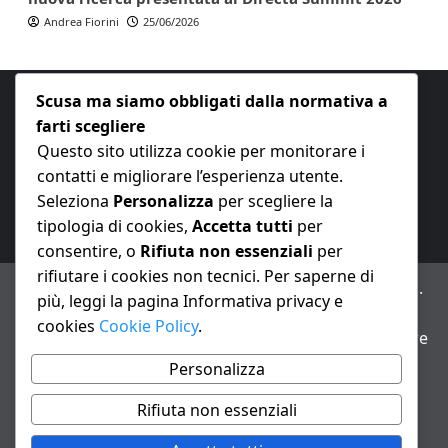
Andrea Fiorini
25/06/2026
Scusa ma siamo obbligati dalla normativa a
farti scegliere
Questo sito utilizza cookie per monitorare i
contatti e migliorare l’esperienza utente.
E-mail:
redazione@nuovaeconomia.it
Seleziona
Personalizza
per scegliere la
tipologia di cookies,
Accetta tutti
per
consentire, o
Rifiuta non essenziali
per
rifiutare i cookies non tecnici. Per saperne di
ANNO XXIII – Testata giornalistica reg. Trib. Milano n.
più, leggi la pagina Informativa privacy e
487 del 20/9/2002 – Dir. resp. Andrea Fiorini
cookies
Cookie Policy
.
Avviso IA: alcuni articoli di questo sito possono essere
realizzati con il supporto di sistemi di intelligenza
Personalizza
artificiale con supervisione e verifica di un redattore
Rifiuta non essenziali
Informativa privacy e cookie