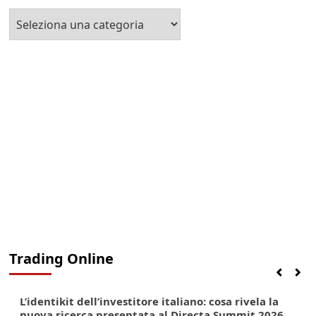
Seleziona
la
Categoria
Trading Online
Finanza
Lifestyle
Trading online
L’identikit dell’investitore italiano: cosa rivela la
nuova ricerca presentata al Directa Summit 2026