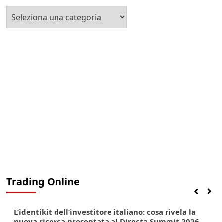
Seleziona
la
Categoria
Trading Online
Finanza
Lifestyle
Trading online
L’identikit dell’investitore italiano: cosa rivela la
nuova ricerca presentata al Directa Summit 2026