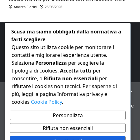
Andrea Fiorini
25/06/2026
Scusa ma siamo obbligati dalla normativa a
farti scegliere
Questo sito utilizza cookie per monitorare i
contatti e migliorare l’esperienza utente.
E-mail:
redazione@nuovaeconomia.it
Seleziona
Personalizza
per scegliere la
tipologia di cookies,
Accetta tutti
per
consentire, o
Rifiuta non essenziali
per
rifiutare i cookies non tecnici. Per saperne di
ANNO XXIII – Testata giornalistica reg. Trib. Milano n.
più, leggi la pagina Informativa privacy e
487 del 20/9/2002 – Dir. resp. Andrea Fiorini
cookies
Cookie Policy
.
Avviso IA: alcuni articoli di questo sito possono essere
realizzati con il supporto di sistemi di intelligenza
Personalizza
artificiale con supervisione e verifica di un redattore
Rifiuta non essenziali
Informativa privacy e cookie