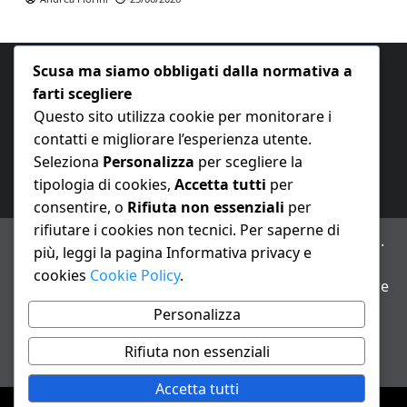
Scusa ma siamo obbligati dalla normativa a
farti scegliere
Questo sito utilizza cookie per monitorare i
contatti e migliorare l’esperienza utente.
E-mail:
redazione@nuovaeconomia.it
Seleziona
Personalizza
per scegliere la
tipologia di cookies,
Accetta tutti
per
consentire, o
Rifiuta non essenziali
per
rifiutare i cookies non tecnici. Per saperne di
ANNO XXIII – Testata giornalistica reg. Trib. Milano n.
più, leggi la pagina Informativa privacy e
487 del 20/9/2002 – Dir. resp. Andrea Fiorini
cookies
Cookie Policy
.
Avviso IA: alcuni articoli di questo sito possono essere
realizzati con il supporto di sistemi di intelligenza
Personalizza
artificiale con supervisione e verifica di un redattore
Rifiuta non essenziali
Informativa privacy e cookie
Accetta tutti