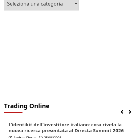
Seleziona
la
Categoria
Trading Online
Finanza
Lifestyle
Trading online
L’identikit dell’investitore italiano: cosa rivela la
nuova ricerca presentata al Directa Summit 2026
Andrea Fiorini
25/06/2026