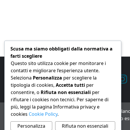
Scusa ma siamo obbligati dalla normativa a
farti scegliere
Questo sito utilizza cookie per monitorare i
contatti e migliorare l’esperienza utente.
Seleziona
Personalizza
per scegliere la
tipologia di cookies,
Accetta tutti
per
consentire, o
Rifiuta non essenziali
per
rifiutare i cookies non tecnici. Per saperne di
più, leggi la pagina Informativa privacy e
ANNO XXIII – Testata giornalistica reg. Trib. Milano
cookies
Cookie Policy
.
Avviso IA: alcuni articoli di questo sito possono es
Informativa privacy e cookie
Personalizza
Rifiuta non essenziali