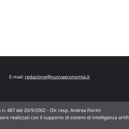
Finanza
Lifestyle
Trading online
ITCup, il Trading Bootcamp riparte il 18
marzo
Andrea Fiorini
14/03/2024
E-mail:
redazione@nuovaeconomia.it
 n. 487 del 20/9/2002 – Dir. resp. Andrea Fiorini
sere realizzati con il supporto di sistemi di intelligenza arti