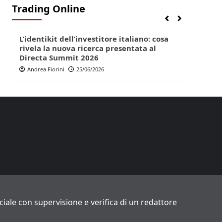
Trading Online
Finanza
Lifestyle
Trading online
Finan
L’identikit dell’investitore italiano: cosa
Direc
rivela la nuova ricerca presentata al
pop p
Directa Summit 2026
Andr
Andrea Fiorini
25/06/2026
ficiale con supervisione e verifica di un redattore