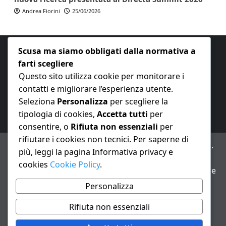
Andrea Fiorini
25/06/2026
Scusa ma siamo obbligati dalla normativa a
farti scegliere
Questo sito utilizza cookie per monitorare i
contatti e migliorare l’esperienza utente.
E-mail:
redazione@nuovaeconomia.it
Seleziona
Personalizza
per scegliere la
tipologia di cookies,
Accetta tutti
per
consentire, o
Rifiuta non essenziali
per
rifiutare i cookies non tecnici. Per saperne di
ANNO XXIII – Testata giornalistica reg. Trib. Milano n.
più, leggi la pagina Informativa privacy e
487 del 20/9/2002 – Dir. resp. Andrea Fiorini
cookies
Cookie Policy
.
Avviso IA: alcuni articoli di questo sito possono essere
realizzati con il supporto di sistemi di intelligenza
Personalizza
artificiale con supervisione e verifica di un redattore
Rifiuta non essenziali
Informativa privacy e cookie