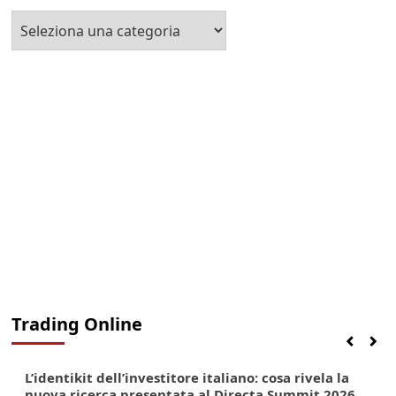
Seleziona
la
Categoria
Trading Online
Finanza
Lifestyle
Trading online
L’identikit dell’investitore italiano: cosa rivela la
nuova ricerca presentata al Directa Summit 2026