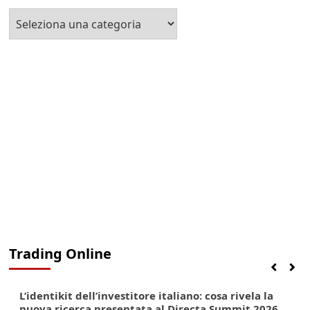
Seleziona
la
Categoria
Trading Online
Finanza
Lifestyle
Trading online
L’identikit dell’investitore italiano: cosa rivela la
nuova ricerca presentata al Directa Summit 2026