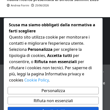
Andrea Fiorini
25/06/2026
Scusa ma siamo obbligati dalla normativa a
farti scegliere
Questo sito utilizza cookie per monitorare i
contatti e migliorare l’esperienza utente.
E-mail:
redazione@nuovaeconomia.it
Seleziona
Personalizza
per scegliere la
tipologia di cookies,
Accetta tutti
per
consentire, o
Rifiuta non essenziali
per
rifiutare i cookies non tecnici. Per saperne di
ANNO XXIII – Testata giornalistica reg. Trib. Milano n.
più, leggi la pagina Informativa privacy e
487 del 20/9/2002 – Dir. resp. Andrea Fiorini
cookies
Cookie Policy
.
Avviso IA: alcuni articoli di questo sito possono essere
realizzati con il supporto di sistemi di intelligenza
Personalizza
artificiale con supervisione e verifica di un redattore
Rifiuta non essenziali
Informativa privacy e cookie