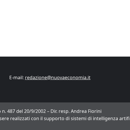
Finanza
Lifestyle
Trading online
ITCup, il Trading Bootcamp riparte il 18
marzo
Andrea Fiorini
14/03/2024
E-mail:
redazione@nuovaeconomia.it
 n. 487 del 20/9/2002 – Dir. resp. Andrea Fiorini
sere realizzati con il supporto di sistemi di intelligenza arti