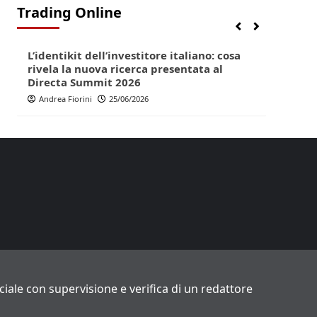
Trading Online
Finanza
Lifestyle
Trading online
Finan
L’identikit dell’investitore italiano: cosa
Direc
rivela la nuova ricerca presentata al
pop p
Directa Summit 2026
Andr
Andrea Fiorini
25/06/2026
ficiale con supervisione e verifica di un redattore