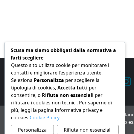
Scusa ma siamo obbligati dalla normativa a
farti scegliere
Questo sito utilizza cookie per monitorare i
contatti e migliorare l’esperienza utente.
Seleziona
Personalizza
per scegliere la
tipologia di cookies,
Accetta tutti
per
consentire, o
Rifiuta non essenziali
per
rifiutare i cookies non tecnici. Per saperne di
più, leggi la pagina Informativa privacy e
ANNO XXIII – Testata giornalistica reg. Trib. Milano
cookies
Cookie Policy
.
Avviso IA: alcuni articoli di questo sito possono es
Informativa privacy e cookie
Personalizza
Rifiuta non essenziali