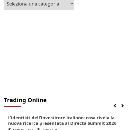
Seleziona
la
Categoria
Trading Online
Finanza
Lifestyle
Trading online
L’identikit dell’investitore italiano: cosa rivela la
nuova ricerca presentata al Directa Summit 2026
Andrea Fiorini
25/06/2026