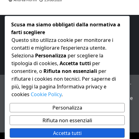
Scusa ma siamo obbligati dalla normativa a
farti scegliere
Questo sito utilizza cookie per monitorare i
contatti e migliorare l’esperienza utente.
E-mail:
redazione@nuovaeconomia.it
Seleziona
Personalizza
per scegliere la
tipologia di cookies,
Accetta tutti
per
consentire, o
Rifiuta non essenziali
per
rifiutare i cookies non tecnici. Per saperne di
ANNO XXIII – Testata giornalistica reg. Trib. Milano n.
più, leggi la pagina Informativa privacy e
487 del 20/9/2002 – Dir. resp. Andrea Fiorini
cookies
Cookie Policy
.
Avviso IA: alcuni articoli di questo sito possono essere
realizzati con il supporto di sistemi di intelligenza
Personalizza
artificiale con supervisione e verifica di un redattore
Rifiuta non essenziali
Informativa privacy e cookie
Accetta tutti