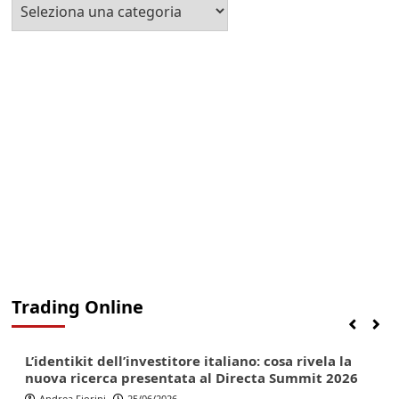
Seleziona
la
Categoria
Trading Online
Finanza
Lifestyle
Trading online
L’identikit dell’investitore italiano: cosa rivela la
nuova ricerca presentata al Directa Summit 2026
Andrea Fiorini
25/06/2026