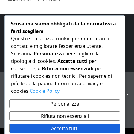
Scusa ma siamo obbligati dalla normativa a
farti scegliere
Questo sito utilizza cookie per monitorare i
contatti e migliorare l’esperienza utente.
E-mail:
redazione@nuovaeconomia.it
Seleziona
Personalizza
per scegliere la
tipologia di cookies,
Accetta tutti
per
consentire, o
Rifiuta non essenziali
per
rifiutare i cookies non tecnici. Per saperne di
ANNO XXIII – Testata giornalistica reg. Trib. Milano n.
più, leggi la pagina Informativa privacy e
487 del 20/9/2002 – Dir. resp. Andrea Fiorini
cookies
Cookie Policy
.
Avviso IA: alcuni articoli di questo sito possono essere
realizzati con il supporto di sistemi di intelligenza
Personalizza
artificiale con supervisione e verifica di un redattore
Rifiuta non essenziali
Informativa privacy e cookie
Accetta tutti