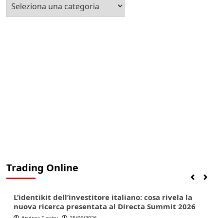
Seleziona
la
Categoria
Trading Online
Finanza
Lifestyle
Trading online
L’identikit dell’investitore italiano: cosa rivela la
nuova ricerca presentata al Directa Summit 2026
Andrea Fiorini
25/06/2026