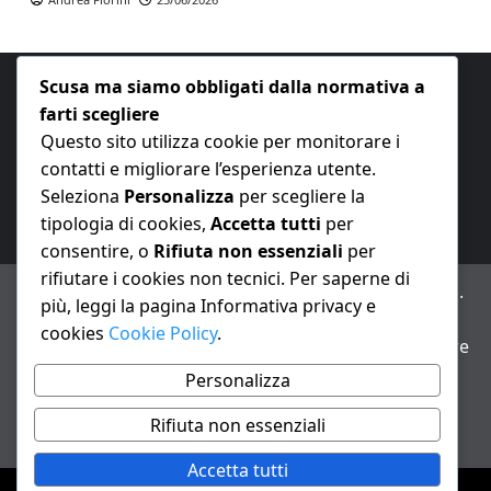
Scusa ma siamo obbligati dalla normativa a
farti scegliere
Questo sito utilizza cookie per monitorare i
contatti e migliorare l’esperienza utente.
E-mail:
redazione@nuovaeconomia.it
Seleziona
Personalizza
per scegliere la
tipologia di cookies,
Accetta tutti
per
consentire, o
Rifiuta non essenziali
per
rifiutare i cookies non tecnici. Per saperne di
ANNO XXIII – Testata giornalistica reg. Trib. Milano n.
più, leggi la pagina Informativa privacy e
487 del 20/9/2002 – Dir. resp. Andrea Fiorini
cookies
Cookie Policy
.
Avviso IA: alcuni articoli di questo sito possono essere
realizzati con il supporto di sistemi di intelligenza
Personalizza
artificiale con supervisione e verifica di un redattore
Rifiuta non essenziali
Informativa privacy e cookie
Accetta tutti