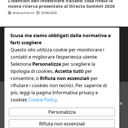
L’identikit dell’investitore italiano: cosa rivela la
nuova ricerca presentata al Directa Summit 2026
Andrea Fiorini
25/06/2026
Scusa ma siamo obbligati dalla normativa a
farti scegliere
Questo sito utilizza cookie per monitorare i
contatti e migliorare l’esperienza utente.
E-mail:
redazione@nuovaeconomia.it
Seleziona
Personalizza
per scegliere la
tipologia di cookies,
Accetta tutti
per
consentire, o
Rifiuta non essenziali
per
rifiutare i cookies non tecnici. Per saperne di
ANNO XXIII – Testata giornalistica reg. Trib. Milano n.
più, leggi la pagina Informativa privacy e
487 del 20/9/2002 – Dir. resp. Andrea Fiorini
cookies
Cookie Policy
.
Avviso IA: alcuni articoli di questo sito possono essere
realizzati con il supporto di sistemi di intelligenza
Personalizza
artificiale con supervisione e verifica di un redattore
Rifiuta non essenziali
Informativa privacy e cookie