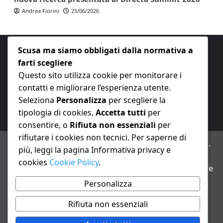
Andrea Fiorini
25/06/2026
Scusa ma siamo obbligati dalla normativa a
farti scegliere
Questo sito utilizza cookie per monitorare i
contatti e migliorare l’esperienza utente.
E-mail:
redazione@nuovaeconomia.it
Seleziona
Personalizza
per scegliere la
tipologia di cookies,
Accetta tutti
per
consentire, o
Rifiuta non essenziali
per
rifiutare i cookies non tecnici. Per saperne di
ANNO XXIII – Testata giornalistica reg. Trib. Milano n.
più, leggi la pagina Informativa privacy e
487 del 20/9/2002 – Dir. resp. Andrea Fiorini
cookies
Cookie Policy
.
Avviso IA: alcuni articoli di questo sito possono essere
realizzati con il supporto di sistemi di intelligenza
Personalizza
artificiale con supervisione e verifica di un redattore
Rifiuta non essenziali
Informativa privacy e cookie