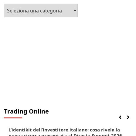
Seleziona
la
Categoria
Trading Online
Finanza
Lifestyle
Trading online
L’identikit dell’investitore italiano: cosa rivela la
nuova ricerca presentata al Directa Summit 2026