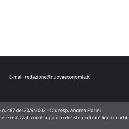
Finanza
Lifestyle
Trading online
ITCup, il Trading Bootcamp riparte il 18
marzo
Andrea Fiorini
14/03/2024
E-mail:
redazione@nuovaeconomia.it
 n. 487 del 20/9/2002 – Dir. resp. Andrea Fiorini
sere realizzati con il supporto di sistemi di intelligenza arti