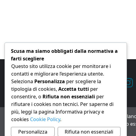
Scusa ma siamo obbligati dalla normativa a
farti scegliere
Questo sito utilizza cookie per monitorare i
contatti e migliorare l’esperienza utente.
Seleziona
Personalizza
per scegliere la
tipologia di cookies,
Accetta tutti
per
consentire, o
Rifiuta non essenziali
per
rifiutare i cookies non tecnici. Per saperne di
più, leggi la pagina Informativa privacy e
ANNO XXIII – Testata giornalistica reg. Trib. Milano
cookies
Cookie Policy
.
Avviso IA: alcuni articoli di questo sito possono es
Informativa privacy e cookie
Personalizza
Rifiuta non essenziali