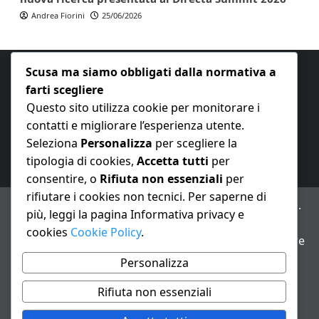
Andrea Fiorini
25/06/2026
Scusa ma siamo obbligati dalla normativa a
farti scegliere
Questo sito utilizza cookie per monitorare i
contatti e migliorare l’esperienza utente.
E-mail:
redazione@nuovaeconomia.it
Seleziona
Personalizza
per scegliere la
tipologia di cookies,
Accetta tutti
per
consentire, o
Rifiuta non essenziali
per
rifiutare i cookies non tecnici. Per saperne di
ANNO XXIII – Testata giornalistica reg. Trib. Milano n.
più, leggi la pagina Informativa privacy e
487 del 20/9/2002 – Dir. resp. Andrea Fiorini
cookies
Cookie Policy
.
Avviso IA: alcuni articoli di questo sito possono essere
realizzati con il supporto di sistemi di intelligenza
Personalizza
artificiale con supervisione e verifica di un redattore
Rifiuta non essenziali
Informativa privacy e cookie