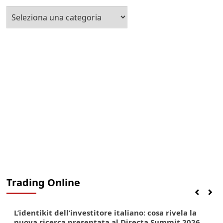
Seleziona
la
Categoria
Trading Online
Finanza
Lifestyle
Trading online
L’identikit dell’investitore italiano: cosa rivela la
nuova ricerca presentata al Directa Summit 2026