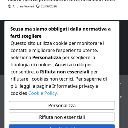
Andrea Fiorini
25/06/2026
Scusa ma siamo obbligati dalla normativa a
farti scegliere
Questo sito utilizza cookie per monitorare i
contatti e migliorare l’esperienza utente.
E-mail:
redazione@nuovaeconomia.it
Seleziona
Personalizza
per scegliere la
tipologia di cookies,
Accetta tutti
per
consentire, o
Rifiuta non essenziali
per
rifiutare i cookies non tecnici. Per saperne di
ANNO XXIII – Testata giornalistica reg. Trib. Milano n.
più, leggi la pagina Informativa privacy e
487 del 20/9/2002 – Dir. resp. Andrea Fiorini
cookies
Cookie Policy
.
Avviso IA: alcuni articoli di questo sito possono essere
realizzati con il supporto di sistemi di intelligenza
Personalizza
artificiale con supervisione e verifica di un redattore
Rifiuta non essenziali
Informativa privacy e cookie