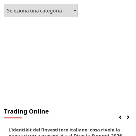
Seleziona
la
Categoria
Trading Online
Finanza
Lifestyle
Trading online
L’identikit dell’investitore italiano: cosa rivela la
nuova ricerca presentata al Directa Summit 2026