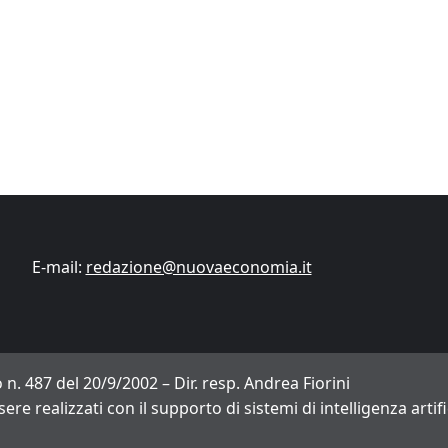
Finanza
Lifestyle
Trading online
ITCup, il Trading Bootcamp riparte il 18
marzo
Andrea Fiorini
14/03/2024
E-mail:
redazione@nuovaeconomia.it
 n. 487 del 20/9/2002 – Dir. resp. Andrea Fiorini
sere realizzati con il supporto di sistemi di intelligenza arti