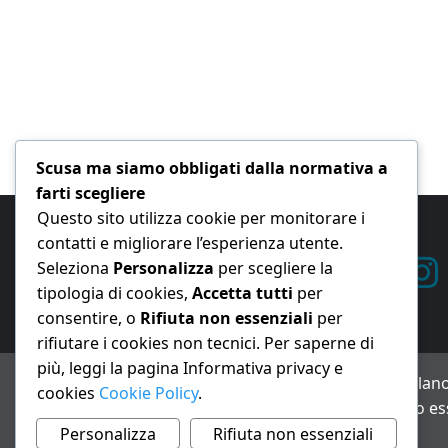
Scusa ma siamo obbligati dalla normativa a
farti scegliere
Questo sito utilizza cookie per monitorare i
contatti e migliorare l’esperienza utente.
Seleziona
Personalizza
per scegliere la
tipologia di cookies,
Accetta tutti
per
consentire, o
Rifiuta non essenziali
per
rifiutare i cookies non tecnici. Per saperne di
più, leggi la pagina Informativa privacy e
ANNO XXIII – Testata giornalistica reg. Trib. Milano
cookies
Cookie Policy
.
Avviso IA: alcuni articoli di questo sito possono es
Informativa privacy e cookie
Personalizza
Rifiuta non essenziali