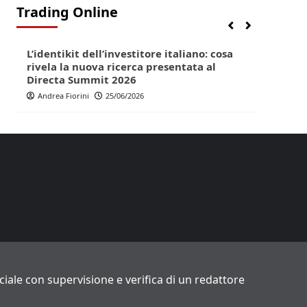
Trading Online
Finanza
Lifestyle
Trading online
Finan
L’identikit dell’investitore italiano: cosa
Direc
rivela la nuova ricerca presentata al
pop p
Directa Summit 2026
Andr
Andrea Fiorini
25/06/2026
ficiale con supervisione e verifica di un redattore