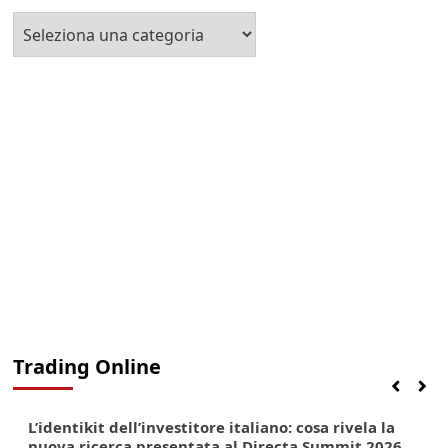
Seleziona
la
Categoria
Trading Online
Finanza
Lifestyle
Trading online
L’identikit dell’investitore italiano: cosa rivela la
nuova ricerca presentata al Directa Summit 2026