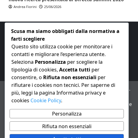
Andrea Fiorini
25/06/2026
Scusa ma siamo obbligati dalla normativa a
farti scegliere
Questo sito utilizza cookie per monitorare i
contatti e migliorare l’esperienza utente.
E-mail:
redazione@nuovaeconomia.it
Seleziona
Personalizza
per scegliere la
tipologia di cookies,
Accetta tutti
per
consentire, o
Rifiuta non essenziali
per
rifiutare i cookies non tecnici. Per saperne di
ANNO XXIII – Testata giornalistica reg. Trib. Milano n.
più, leggi la pagina Informativa privacy e
487 del 20/9/2002 – Dir. resp. Andrea Fiorini
cookies
Cookie Policy
.
Avviso IA: alcuni articoli di questo sito possono essere
realizzati con il supporto di sistemi di intelligenza
Personalizza
artificiale con supervisione e verifica di un redattore
Rifiuta non essenziali
Informativa privacy e cookie