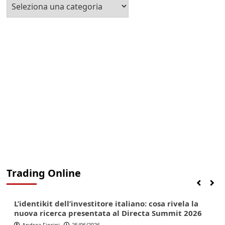
Seleziona
la
Categoria
Trading Online
Finanza
Lifestyle
Trading online
L’identikit dell’investitore italiano: cosa rivela la
nuova ricerca presentata al Directa Summit 2026
Andrea Fiorini
25/06/2026