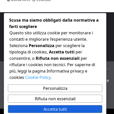
Scusa ma siamo obbligati dalla normativa a
farti scegliere
Questo sito utilizza cookie per monitorare i
contatti e migliorare l’esperienza utente.
E-mail:
redazione@nuovaeconomia.it
Seleziona
Personalizza
per scegliere la
tipologia di cookies,
Accetta tutti
per
consentire, o
Rifiuta non essenziali
per
rifiutare i cookies non tecnici. Per saperne di
ANNO XXIII – Testata giornalistica reg. Trib. Milano n.
più, leggi la pagina Informativa privacy e
487 del 20/9/2002 – Dir. resp. Andrea Fiorini
cookies
Cookie Policy
.
Avviso IA: alcuni articoli di questo sito possono essere
realizzati con il supporto di sistemi di intelligenza
Personalizza
artificiale con supervisione e verifica di un redattore
Rifiuta non essenziali
Informativa privacy e cookie
Accetta tutti