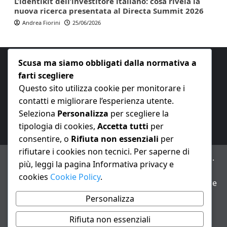
L’identikit dell’investitore italiano: cosa rivela la
nuova ricerca presentata al Directa Summit 2026
Andrea Fiorini
25/06/2026
Scusa ma siamo obbligati dalla normativa a
farti scegliere
Questo sito utilizza cookie per monitorare i
contatti e migliorare l’esperienza utente.
E-mail:
redazione@nuovaeconomia.it
Seleziona
Personalizza
per scegliere la
tipologia di cookies,
Accetta tutti
per
consentire, o
Rifiuta non essenziali
per
rifiutare i cookies non tecnici. Per saperne di
ANNO XXIII – Testata giornalistica reg. Trib. Milano n.
più, leggi la pagina Informativa privacy e
487 del 20/9/2002 – Dir. resp. Andrea Fiorini
cookies
Cookie Policy
.
Avviso IA: alcuni articoli di questo sito possono essere
realizzati con il supporto di sistemi di intelligenza
Personalizza
artificiale con supervisione e verifica di un redattore
Rifiuta non essenziali
Informativa privacy e cookie