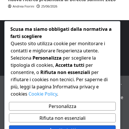
Andrea Fiorini
25/06/2026
Scusa ma siamo obbligati dalla normativa a
farti scegliere
Questo sito utilizza cookie per monitorare i
contatti e migliorare l’esperienza utente.
E-mail:
redazione@nuovaeconomia.it
Seleziona
Personalizza
per scegliere la
tipologia di cookies,
Accetta tutti
per
consentire, o
Rifiuta non essenziali
per
rifiutare i cookies non tecnici. Per saperne di
ANNO XXIII – Testata giornalistica reg. Trib. Milano n.
più, leggi la pagina Informativa privacy e
487 del 20/9/2002 – Dir. resp. Andrea Fiorini
cookies
Cookie Policy
.
Avviso IA: alcuni articoli di questo sito possono essere
realizzati con il supporto di sistemi di intelligenza
Personalizza
artificiale con supervisione e verifica di un redattore
Rifiuta non essenziali
Informativa privacy e cookie