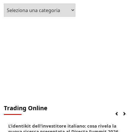
Seleziona
la
Categoria
Trading Online
Finanza
Lifestyle
Trading online
L’identikit dell’investitore italiano: cosa rivela la
nuova ricerca presentata al Directa Summit 2026