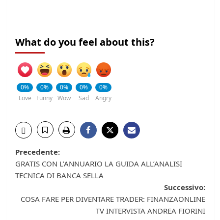
What do you feel about this?
0%
0%
0%
0%
0%
Love
Funny
Wow
Sad
Angry
Navigazione
Precedente:
GRATIS CON L’ANNUARIO LA GUIDA ALL’ANALISI
articolo
TECNICA DI BANCA SELLA
Successivo:
COSA FARE PER DIVENTARE TRADER: FINANZAONLINE
TV INTERVISTA ANDREA FIORINI