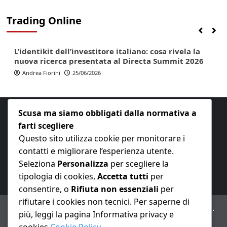
Trading Online
Finanza
Lifestyle
Trading online
L’identikit dell’investitore italiano: cosa rivela la
nuova ricerca presentata al Directa Summit 2026
Andrea Fiorini
25/06/2026
Scusa ma siamo obbligati dalla normativa a
farti scegliere
Questo sito utilizza cookie per monitorare i
contatti e migliorare l’esperienza utente.
E-mail:
redazione@nuovaeconomia.it
Seleziona
Personalizza
per scegliere la
tipologia di cookies,
Accetta tutti
per
consentire, o
Rifiuta non essenziali
per
rifiutare i cookies non tecnici. Per saperne di
ANNO XXIII – Testata giornalistica reg. Trib. Milano n.
più, leggi la pagina Informativa privacy e
487 del 20/9/2002 – Dir. resp. Andrea Fiorini
cookies
Cookie Policy
.