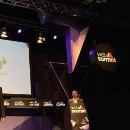
Finanza
Lifestyle
Trading online
ITCup, il Trading Bootcamp riparte il 18
marzo
Andrea Fiorini
14/03/2024