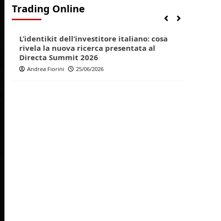
Trading Online
Finanza
Lifestyle
Trading online
Finan
L’identikit dell’investitore italiano: cosa
Direc
rivela la nuova ricerca presentata al
pop p
Directa Summit 2026
Andr
Andrea Fiorini
25/06/2026