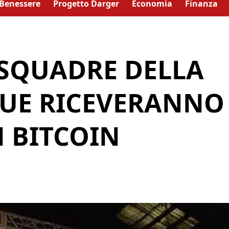
Benessere
Progetto Darger
Economia
Finanza
 SQUADRE DELLA
GUE RICEVERANNO
 BITCOIN