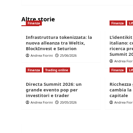
Altre storie
Finanza
Finanza
Li
Infrastruttura tokenizzata: la
L’identikit
nuova alleanza tra Weltix,
italiano: 
BlockInvest e Seturion
ricerca pr
Summit 2
Andrea Fiorini
25/06/2026
Andrea Fior
Finanza
Trading online
Finanza
Li
Directa Summit 2026: un
Ricchezza
grande evento pop per
cambia la 
investitori e trader
capitale
Andrea Fiorini
20/05/2026
Andrea Fior