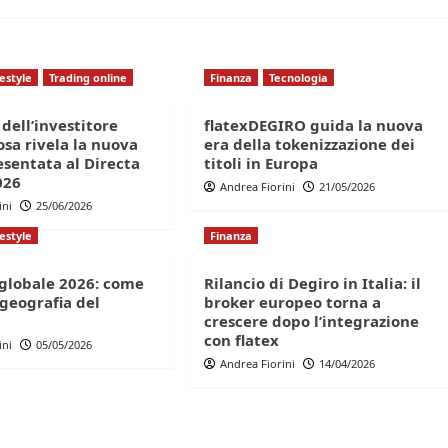
festyle
Trading online
Finanza
Tecnologia
 dell’investitore
flatexDEGIRO guida la nuova
cosa rivela la nuova
era della tokenizzazione dei
esentata al Directa
titoli in Europa
026
Andrea Fiorini
21/05/2026
ini
25/06/2026
festyle
Finanza
 globale 2026: come
Rilancio di Degiro in Italia: il
geografia del
broker europeo torna a
crescere dopo l’integrazione
con flatex
ini
05/05/2026
Andrea Fiorini
14/04/2026