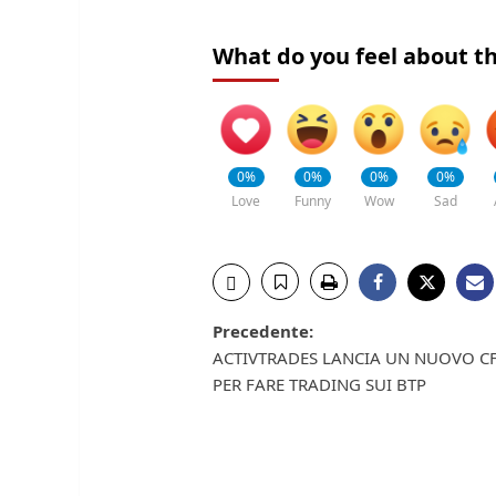
What do you feel about th
0%
0%
0%
0%
Love
Funny
Wow
Sad
Navigazione
Precedente:
ACTIVTRADES LANCIA UN NUOVO C
articolo
PER FARE TRADING SUI BTP