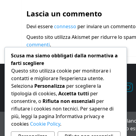
Lascia un commento
Devi essere
connesso
per inviare un commento
Questo sito utilizza Akismet per ridurre lo spa
commenti
.
Scusa ma siamo obbligati dalla normativa a
farti scegliere
Questo sito utilizza cookie per monitorare i
contatti e migliorare l’esperienza utente.
Seleziona
Personalizza
per scegliere la
tipologia di cookies,
Accetta tutti
per
consentire, o
Rifiuta non essenziali
per
rifiutare i cookies non tecnici. Per saperne di
più, leggi la pagina Informativa privacy e
ANNO XXIII – Testata giornalistica reg. Trib. Milano
cookies
Cookie Policy
.
Avviso IA: alcuni articoli di questo sito possono es