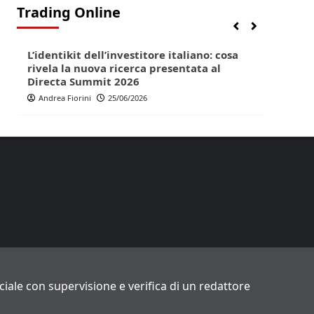
Trading Online
Finanza
Lifestyle
Trading online
Finan
L’identikit dell’investitore italiano: cosa
Direc
rivela la nuova ricerca presentata al
pop p
Directa Summit 2026
Andr
Andrea Fiorini
25/06/2026
ficiale con supervisione e verifica di un redattore