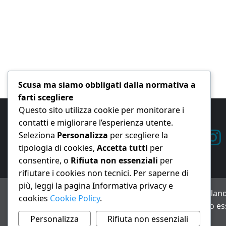
Scusa ma siamo obbligati dalla normativa a
farti scegliere
Questo sito utilizza cookie per monitorare i
contatti e migliorare l’esperienza utente.
Seleziona
Personalizza
per scegliere la
tipologia di cookies,
Accetta tutti
per
consentire, o
Rifiuta non essenziali
per
rifiutare i cookies non tecnici. Per saperne di
più, leggi la pagina Informativa privacy e
ANNO XXIII – Testata giornalistica reg. Trib. Milano
cookies
Cookie Policy
.
Avviso IA: alcuni articoli di questo sito possono es
Informativa privacy e cookie
Personalizza
Rifiuta non essenziali