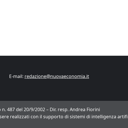
Finanza
Lifestyle
Trading online
ITCup, il Trading Bootcamp riparte il 18
marzo
Andrea Fiorini
14/03/2024
E-mail:
redazione@nuovaeconomia.it
 n. 487 del 20/9/2002 – Dir. resp. Andrea Fiorini
sere realizzati con il supporto di sistemi di intelligenza arti