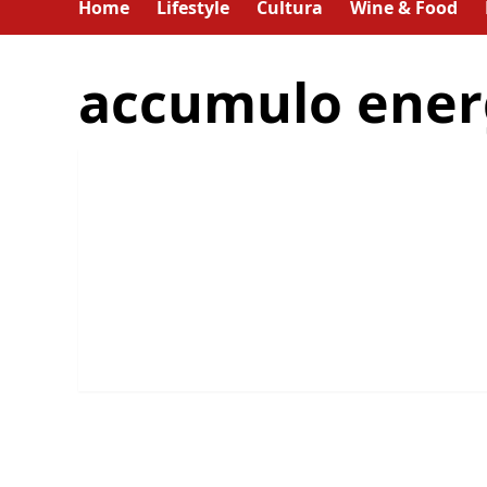
Home
Lifestyle
Cultura
Wine & Food
accumulo ener