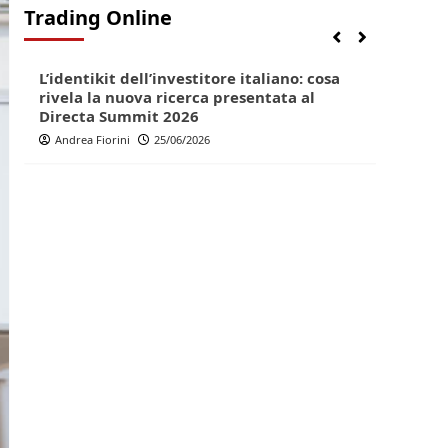
Trading Online
Finanza
Lifestyle
Trading online
Finan
L’identikit dell’investitore italiano: cosa
Direc
rivela la nuova ricerca presentata al
pop p
Directa Summit 2026
Andr
Andrea Fiorini
25/06/2026