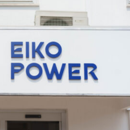
Finanza
Lifestyle
Trading online
ITCup, il Trading Bootcamp riparte il 18
marzo
Andrea Fiorini
14/03/2024