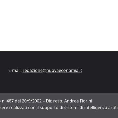
Finanza
Lifestyle
Trading online
ITCup, il Trading Bootcamp riparte il 18
marzo
Andrea Fiorini
14/03/2024
E-mail:
redazione@nuovaeconomia.it
 n. 487 del 20/9/2002 – Dir. resp. Andrea Fiorini
sere realizzati con il supporto di sistemi di intelligenza arti