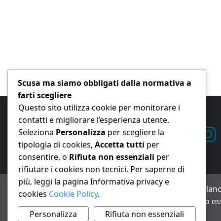
Scusa ma siamo obbligati dalla normativa a
farti scegliere
Questo sito utilizza cookie per monitorare i
contatti e migliorare l’esperienza utente.
Seleziona
Personalizza
per scegliere la
tipologia di cookies,
Accetta tutti
per
consentire, o
Rifiuta non essenziali
per
rifiutare i cookies non tecnici. Per saperne di
più, leggi la pagina Informativa privacy e
ANNO XXIII – Testata giornalistica reg. Trib. Milano
cookies
Cookie Policy
.
Avviso IA: alcuni articoli di questo sito possono es
Informativa privacy e cookie
Personalizza
Rifiuta non essenziali