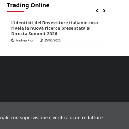
Trading Online
Finanza
Lifestyle
Trading online
Finan
L’identikit dell’investitore italiano: cosa
Direc
rivela la nuova ricerca presentata al
pop p
Directa Summit 2026
Andr
Andrea Fiorini
25/06/2026
ficiale con supervisione e verifica di un redattore