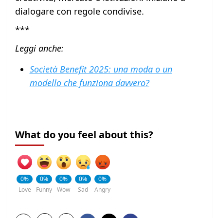
dialogare con regole condivise.
***
Leggi anche:
Società Benefit 2025: una moda o un
modello che funziona davvero?
What do you feel about this?
0%
0%
0%
0%
0%
Love
Funny
Wow
Sad
Angry