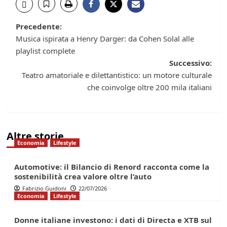
Navigazione
Precedente:
Musica ispirata a Henry Darger: da Cohen Solal alle
articolo
playlist complete
Successivo:
Teatro amatoriale e dilettantistico: un motore culturale
che coinvolge oltre 200 mila italiani
Altre storie
Economia
Lifestyle
Automotive: il Bilancio di Renord racconta come la
sostenibilità crea valore oltre l’auto
Fabrizio Guidoni
22/07/2026
Economia
Lifestyle
Donne italiane investono: i dati di Directa e XTB sul