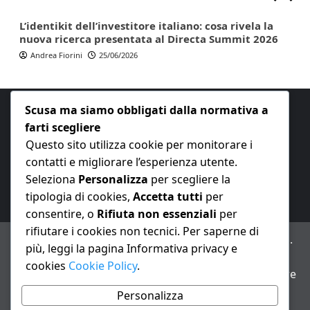
L’identikit dell’investitore italiano: cosa rivela la
nuova ricerca presentata al Directa Summit 2026
Andrea Fiorini
25/06/2026
Scusa ma siamo obbligati dalla normativa a
farti scegliere
Questo sito utilizza cookie per monitorare i
contatti e migliorare l’esperienza utente.
E-mail:
redazione@nuovaeconomia.it
Seleziona
Personalizza
per scegliere la
tipologia di cookies,
Accetta tutti
per
consentire, o
Rifiuta non essenziali
per
rifiutare i cookies non tecnici. Per saperne di
ANNO XXIII – Testata giornalistica reg. Trib. Milano n.
più, leggi la pagina Informativa privacy e
487 del 20/9/2002 – Dir. resp. Andrea Fiorini
cookies
Cookie Policy
.
Avviso IA: alcuni articoli di questo sito possono essere
realizzati con il supporto di sistemi di intelligenza
Personalizza
artificiale con supervisione e verifica di un redattore