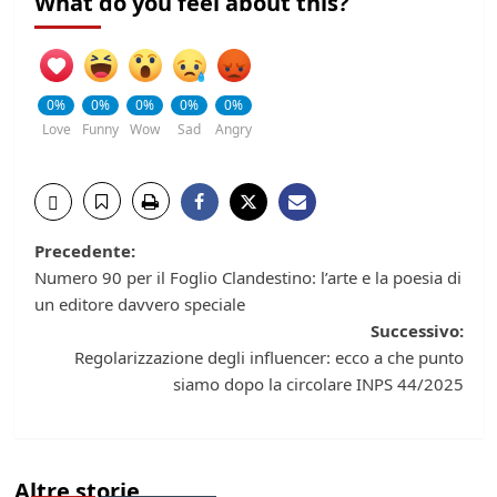
What do you feel about this?
0%
0%
0%
0%
0%
Love
Funny
Wow
Sad
Angry
Navigazione
Precedente:
Numero 90 per il Foglio Clandestino: l’arte e la poesia di
articolo
un editore davvero speciale
Successivo:
Regolarizzazione degli influencer: ecco a che punto
siamo dopo la circolare INPS 44/2025
Altre storie