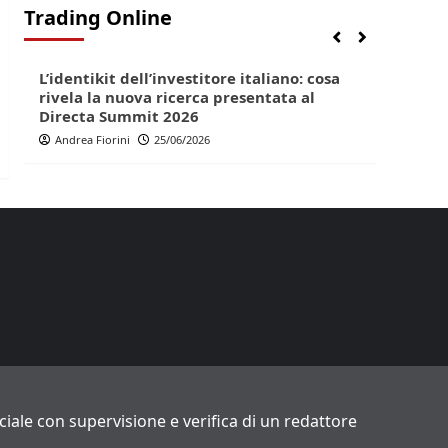
Trading Online
Finanza
Lifestyle
Trading online
Finan
L’identikit dell’investitore italiano: cosa
Direc
rivela la nuova ricerca presentata al
pop p
Directa Summit 2026
Andr
Andrea Fiorini
25/06/2026
ficiale con supervisione e verifica di un redattore