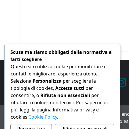
Scusa ma siamo obbligati dalla normativa a
farti scegliere
Questo sito utilizza cookie per monitorare i
contatti e migliorare l’esperienza utente.
Seleziona
Personalizza
per scegliere la
tipologia di cookies,
Accetta tutti
per
consentire, o
Rifiuta non essenziali
per
rifiutare i cookies non tecnici. Per saperne di
più, leggi la pagina Informativa privacy e
ANNO XXIII – Testata giornalistica reg. Trib. Milano
cookies
Cookie Policy
.
Avviso IA: alcuni articoli di questo sito possono es
Informativa privacy e cookie
Personalizza
Rifiuta non essenziali