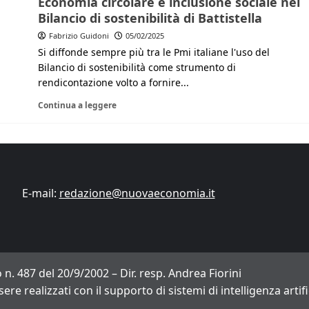
Economia circolare e inclusione sociale nel
Bilancio di sostenibilità di Battistella
Finanza
Lifestyle
Trading online
Fabrizio Guidoni
05/02/2025
Si diffonde sempre più tra le Pmi italiane l'uso del
ITCup, il Trading Bootcamp riparte il 18
marzo
Bilancio di sostenibilità come strumento di
rendicontazione volto a fornire...
Andrea Fiorini
14/03/2024
Continua a leggere
E-mail:
redazione@nuovaeconomia.it
 n. 487 del 20/9/2002 – Dir. resp. Andrea Fiorini
sere realizzati con il supporto di sistemi di intelligenza arti