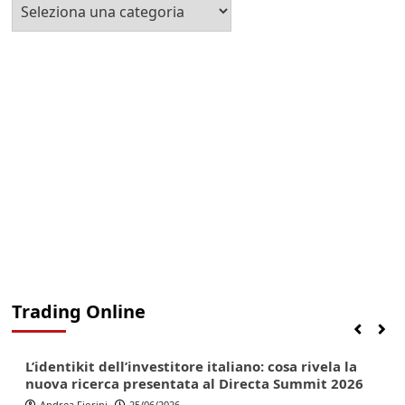
Seleziona
la
Categoria
Trading Online
Finanza
Lifestyle
Trading online
L’identikit dell’investitore italiano: cosa rivela la
nuova ricerca presentata al Directa Summit 2026
Andrea Fiorini
25/06/2026