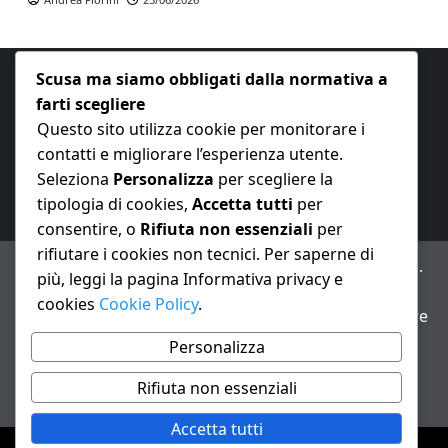
Scusa ma siamo obbligati dalla normativa a
farti scegliere
Questo sito utilizza cookie per monitorare i
contatti e migliorare l’esperienza utente.
E-mail:
redazione@nuovaeconomia.it
Seleziona
Personalizza
per scegliere la
tipologia di cookies,
Accetta tutti
per
consentire, o
Rifiuta non essenziali
per
rifiutare i cookies non tecnici. Per saperne di
ANNO XXIII – Testata giornalistica reg. Trib. Milano n.
più, leggi la pagina Informativa privacy e
487 del 20/9/2002 – Dir. resp. Andrea Fiorini
cookies
Cookie Policy
.
Avviso IA: alcuni articoli di questo sito possono essere
realizzati con il supporto di sistemi di intelligenza
Personalizza
artificiale con supervisione e verifica di un redattore
Rifiuta non essenziali
Informativa privacy e cookie
Accetta tutti